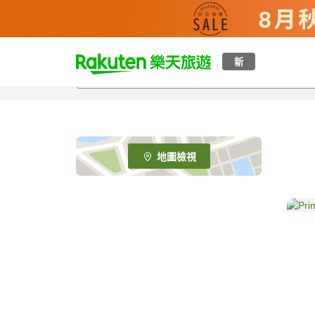
t
新
o
p
P
a
g
e
地圖檢視
_
s
e
a
r
c
h