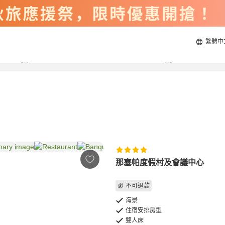
繁體中
2026/8/21
2026/8/22
每間
2
人
那塞帕度假村及會議中心
不可退款
海景
住宿安排房型
雙人床