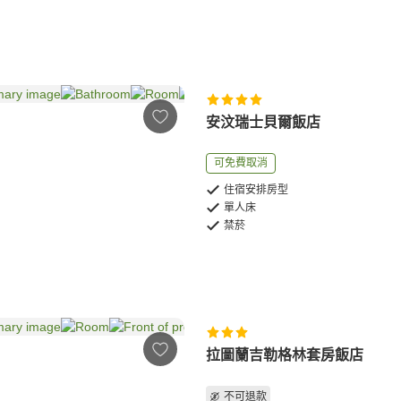
安汶瑞士貝爾飯店
可免費取消
住宿安排房型
單人床
禁菸
拉圖蘭吉勒格林套房飯店
不可退款