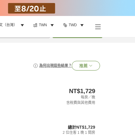
文（台灣）
TWN
TWD
•
1
間房
搜尋
推薦
為何出現這些結果？
NT$1,729
每房／晚
含稅費與其他費用
總計
NT$1,729
2
位住客
1
晚
1
間房