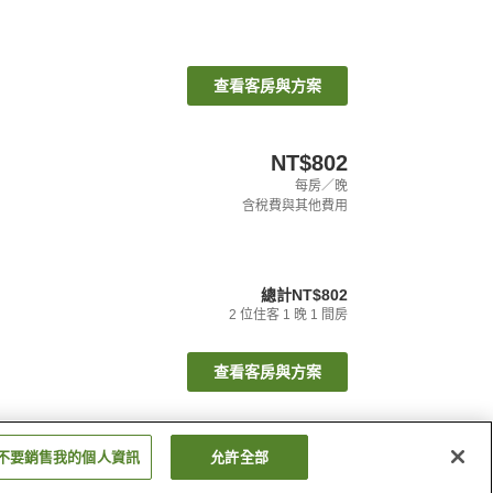
查看客房與方案
NT$802
每房／晚
含稅費與其他費用
總計
NT$802
2
位住客
1
晚
1
間房
查看客房與方案
不要銷售我的個人資訊
允許全部