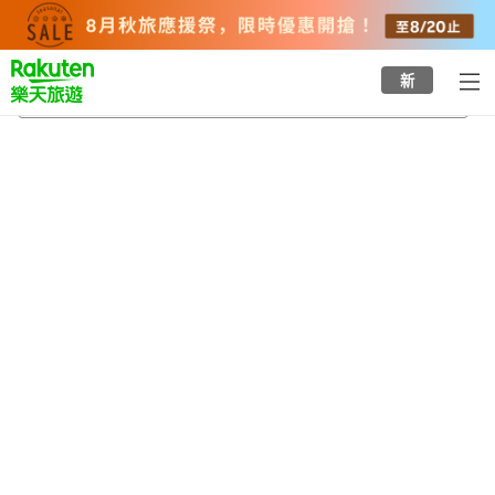
to
top
page
新
法藏寺
2026/8/22
-
2026/8/23
每間
2
人
•
1
間房