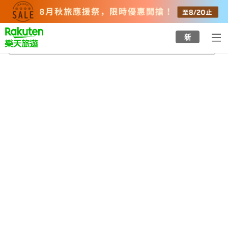
to
top
page
新
定光寺
2026/8/24
-
2026/8/25
每間
2
人
•
1
間房