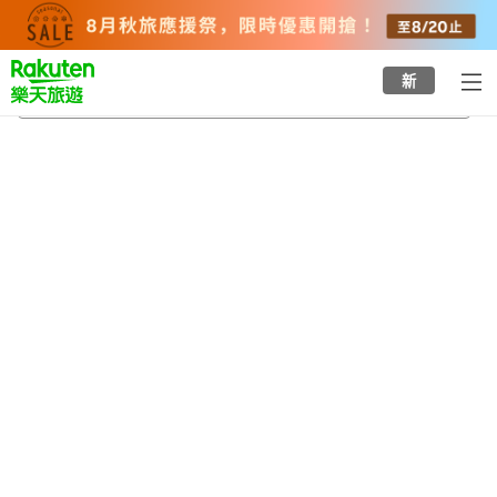
to
top
page
新
長篠城站
2026/8/20
-
2026/8/21
每間
2
人
•
1
間房