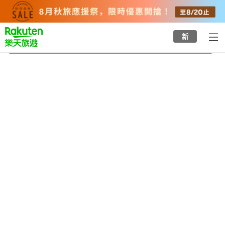
to
top
page
新
武豐站
2026/8/23
-
2026/8/24
每間
2
人
•
1
間房