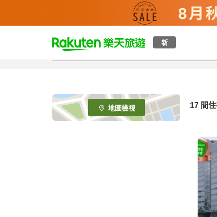
t
新
o
p
P
a
g
e
17
間住
地圖檢視
_
s
e
a
r
c
h