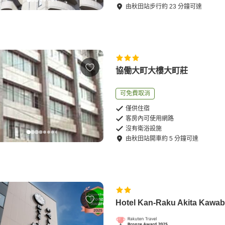
由
秋田站
步行
約
23
分鐘可達
協働大町大樓大町莊
可免費取消
僅供住宿
客房內可使用網路
沒有衛浴設施
由
秋田站
開車
約
5
分鐘可達
Hotel Kan-Raku Akita Kawab