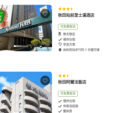
秋田站前里士滿酒店
可免費取消
樂天限定
僅供住宿
早鳥方案
由
秋田站
步行
約
7
分鐘可達
秋田阿爾法飯店
可免費取消
僅供住宿
有衛浴設施
雙床房