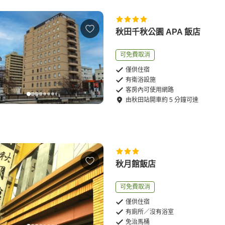
秋田千秋公園 APA 飯店
可免費取消
僅供住宿
有衛浴設施
客房內可使用網路
由
秋田站
開車
約
5
分鐘可達
秋月館飯店
可免費取消
僅供住宿
有廁所／沒有浴室
免治馬桶