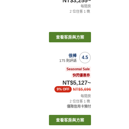
NT$3,255
~
每間房
2
位住客
1
晚
查看客房與方案
很棒
4.5
175
則評語
Seasonal Sale
快閃優惠券
NT$5,127
~
NT$5,696
9%
OFF
每間房
2
位住客
1
晚
僅限信用卡預付
查看客房與方案