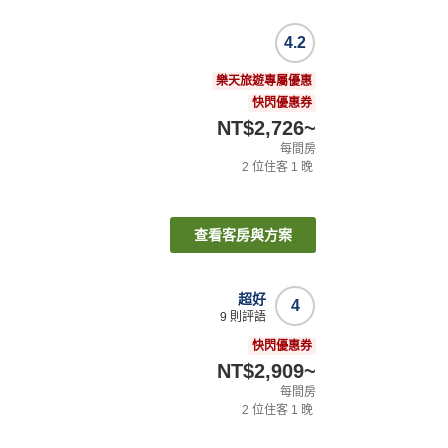
4.2
樂天旅遊專屬優惠
快閃優惠券
NT$2,726
~
每間房
2
位住客
1
晚
查看客房與方案
超好
4
9
則評語
快閃優惠券
NT$2,909
~
每間房
2
位住客
1
晚