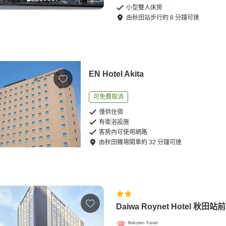
小型雙人床房
由
秋田站
步行
約
8
分鐘可達
EN Hotel Akita
可免費取消
僅供住宿
有衛浴設施
客房內可使用網路
由
秋田機場
開車
約
32
分鐘可達
Daiwa Roynet Hotel 秋田站前