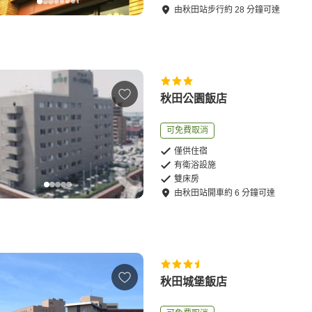
由
秋田站
步行
約
28
分鐘可達
秋田公園飯店
可免費取消
僅供住宿
有衛浴設施
雙床房
由
秋田站
開車
約
6
分鐘可達
秋田城堡飯店