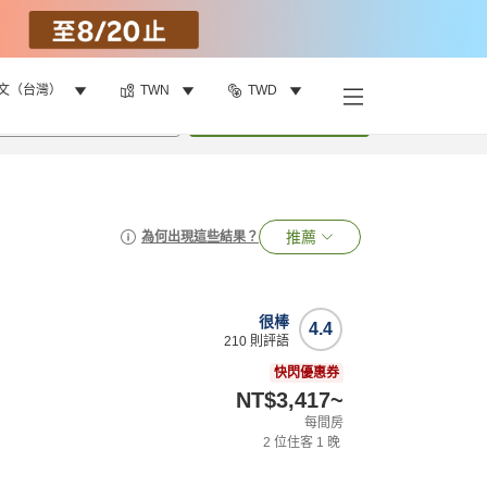
文（台灣）
TWN
TWD
•
1
間房
搜尋
推薦
為何出現這些結果？
很棒
4.4
210
則評語
快閃優惠券
NT$3,417
~
每間房
2
位住客
1
晚