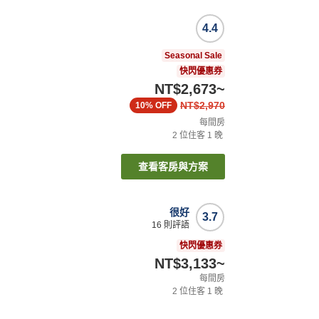
4.4
Seasonal Sale
快閃優惠券
NT$2,673
~
NT$2,970
10%
OFF
每間房
2
位住客
1
晚
查看客房與方案
很好
3.7
16
則評語
快閃優惠券
NT$3,133
~
每間房
2
位住客
1
晚