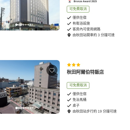
可免費取消
僅供住宿
有衛浴設施
客房內可使用網路
由
秋田站
開車
約
3
分鐘可達
秋田阿爾伯特飯店
可免費取消
僅供住宿
免治馬桶
桌子
由
秋田站
步行
約
19
分鐘可達