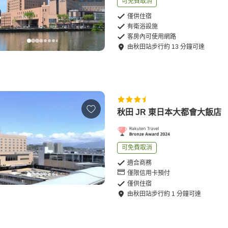
可免費取消
僅供住宿
有衛浴設施
客房內可使用網路
由
秋田站
步行
約
13
分鐘可達
秋田 JR 東日本大都會大飯店
可免費取消
適合商務
僅限信用卡預付
僅供住宿
由
秋田站
步行
約
1
分鐘可達