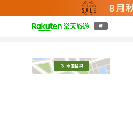
t
新
o
p
P
a
g
e
地圖檢視
_
s
e
a
r
c
h