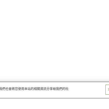
量。我們也會將您使用本站的相關資訊分享給我們的社
向能代站
鶴形站
二井站