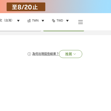
文（台灣）
TWN
TWD
•
1
間房
搜尋
推薦
為何出現這些結果？