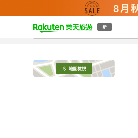
t
新
o
p
P
a
g
e
地圖檢視
_
s
e
a
r
c
h