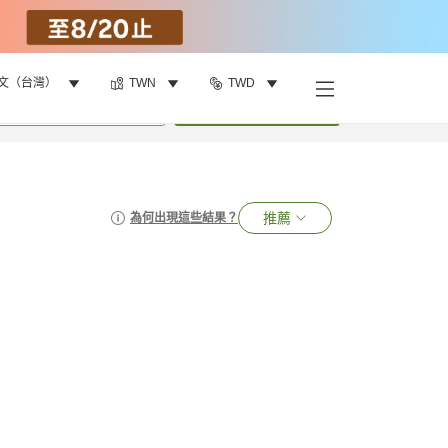
文（台灣）
TWN
TWD
•
1
間房
搜尋
推薦
為何出現這些結果？