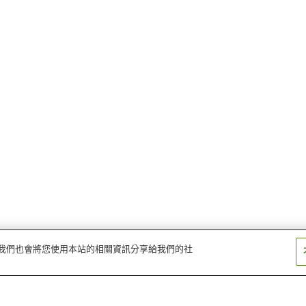
量。我們也會將您使用本站的相關資訊分享給我們的社
向能代站
鶴形站
二井站