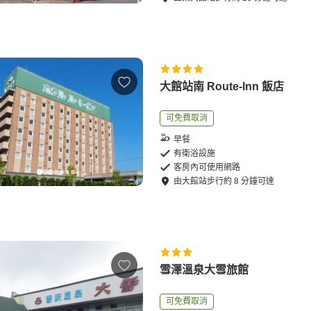
大館站南 Route-Inn 飯店
可免費取消
早餐
有衛浴設施
客房內可使用網路
由
大館站
步行
約
8
分鐘可達
雪澤溫泉大雪旅館
可免費取消