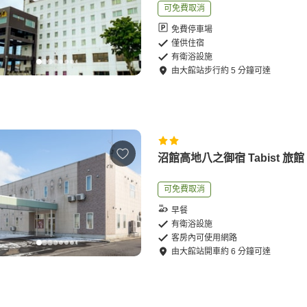
可免費取消
免費停車場
僅供住宿
有衛浴設施
由
大館站
步行
約
5
分鐘可達
沼館高地八之御宿 Tabist 旅館
可免費取消
早餐
有衛浴設施
客房內可使用網路
由
大館站
開車
約
6
分鐘可達