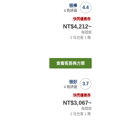
很棒
4.4
4
則評語
快閃優惠券
NT$4,212
~
每間房
2
位住客
1
晚
查看客房與方案
很好
3.7
4
則評語
快閃優惠券
NT$3,067
~
每間房
2
位住客
1
晚