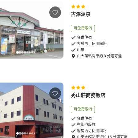
古澤溫泉
可免費取消
僅供住宿
客房內可使用網路
山景
由
大館站
開車
約
8
分鐘可達
秀山莊商務飯店
可免費取消
僅供住宿
有衛浴設施
客房內可使用網路
由
東大館站
步行
約
15
分鐘可達