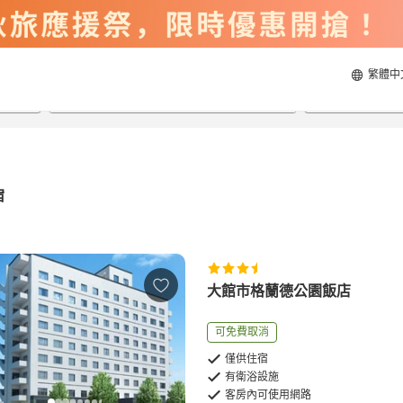
繁體中
2026/8/20
2026/8/21
每間
2
人
宿
大館市格蘭德公園飯店
可免費取消
僅供住宿
有衛浴設施
客房內可使用網路