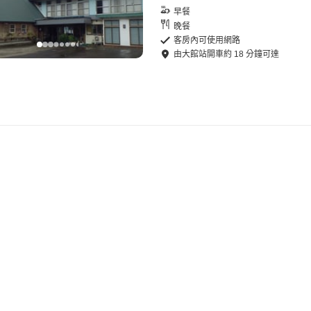
早餐
晚餐
客房內可使用網路
由
大館站
開車
約
18
分鐘可達