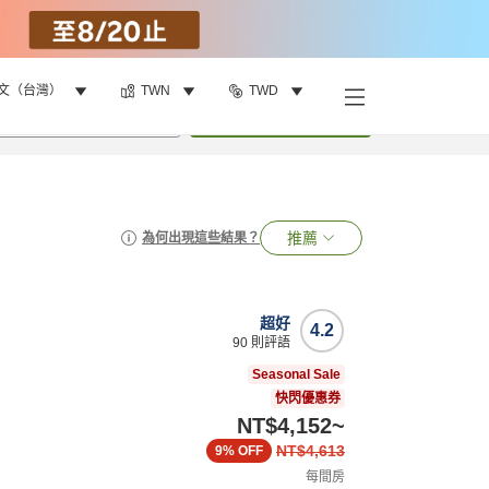
文（台灣）
TWN
TWD
•
1
間房
搜尋
推薦
為何出現這些結果？
超好
4.2
90
則評語
Seasonal Sale
快閃優惠券
NT$4,152
~
NT$4,613
9%
OFF
每間房