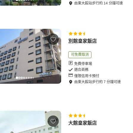
由
東大館站
步行
約
14
分鐘可達
別館皇家飯店
可免費取消
免費停車場
適合商務
僅限信用卡預付
由
東大館站
步行
約
7
分鐘可達
大館皇家飯店