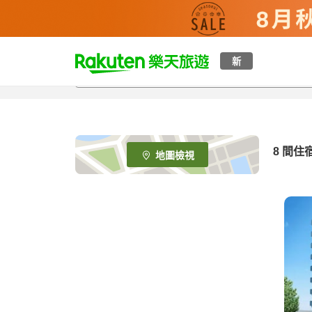
t
新
o
p
P
a
g
e
8
間住
地圖檢視
_
s
e
a
r
c
h