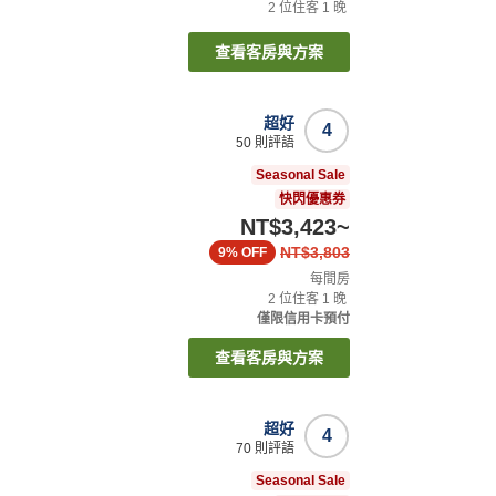
2
位住客
1
晚
查看客房與方案
超好
4
50
則評語
Seasonal Sale
快閃優惠券
NT$3,423
~
NT$3,803
9%
OFF
每間房
2
位住客
1
晚
僅限信用卡預付
查看客房與方案
超好
4
70
則評語
Seasonal Sale