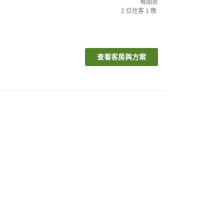
每間房
2
位住客
1
晚
查看客房與方案