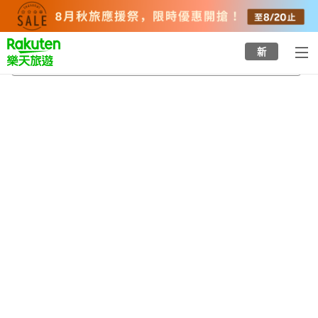
to
top
page
新
藤田紀念庭園
2026/8/22
-
2026/8/23
每間
2
人
•
1
間房