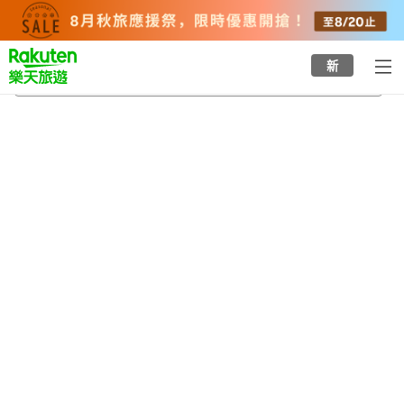
to
top
page
新
今別町
2026/8/20
-
2026/8/21
每間
2
人
•
1
間房