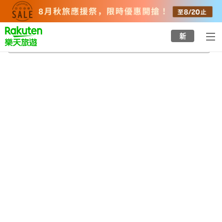
to
top
page
新
六所村
2026/8/21
-
2026/8/22
每間
2
人
•
1
間房