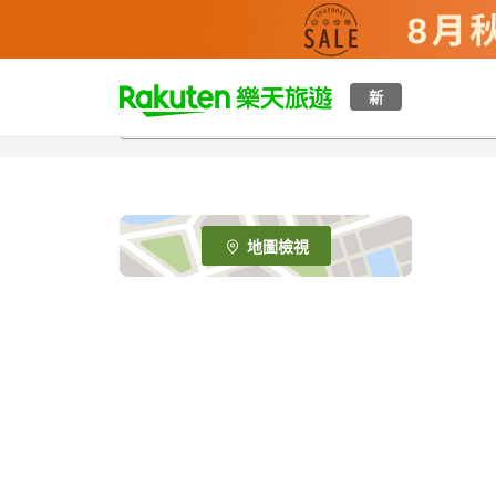
t
新
o
p
P
a
g
e
地圖檢視
_
s
e
a
r
c
h