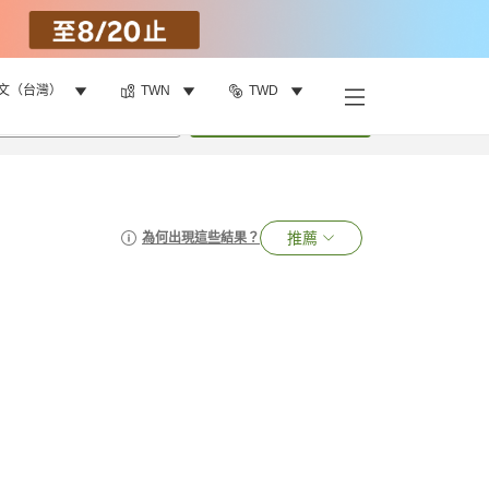
文（台灣）
TWN
TWD
•
1
間房
搜尋
推薦
為何出現這些結果？