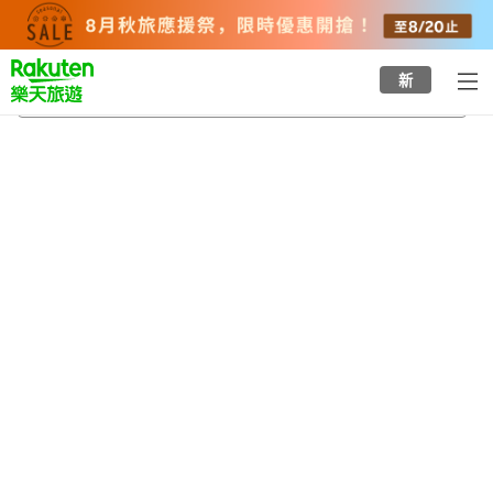
to
top
page
新
七戶町
2026/8/21
-
2026/8/22
每間
2
人
•
1
間房