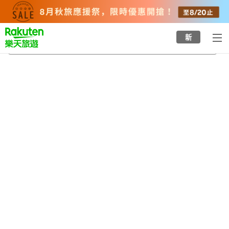
to
top
page
新
天王台站
2026/8/20
-
2026/8/21
每間
2
人
•
1
間房