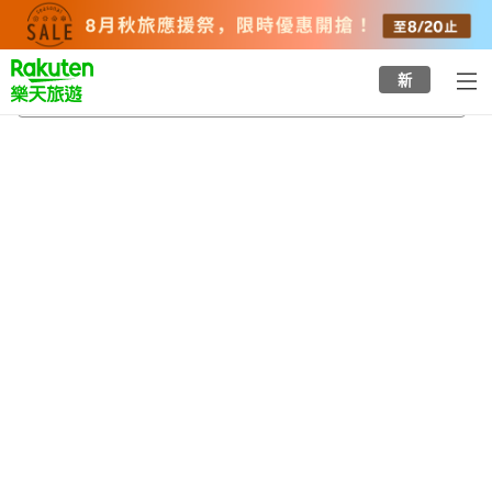
to
top
page
新
京成幕張本鄉站
2026/8/20
-
2026/8/21
每間
2
人
•
1
間房