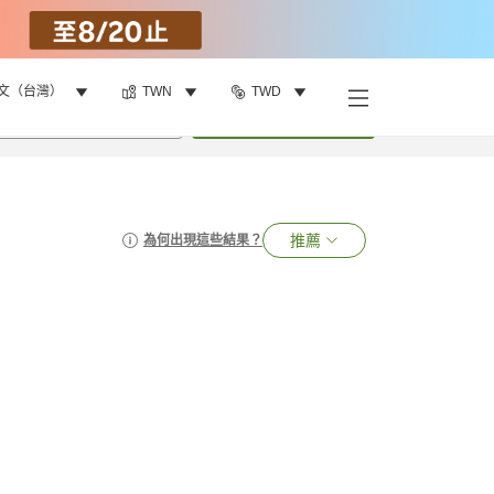
文（台灣）
TWN
TWD
•
1
間房
搜尋
推薦
為何出現這些結果？