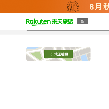
t
新
o
p
P
a
g
e
地圖檢視
_
s
e
a
r
c
h