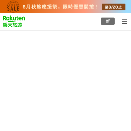
to
top
page
新
養老溪谷
2026/8/22
-
2026/8/23
每間
2
人
•
1
間房