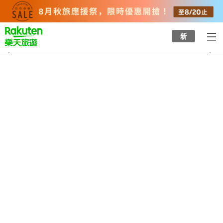
to
top
page
新
白子町
2026/8/20
-
2026/8/21
每間
2
人
•
1
間房