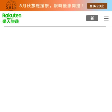
to
top
page
新
多古町
2026/8/24
-
2026/8/25
每間
2
人
•
1
間房