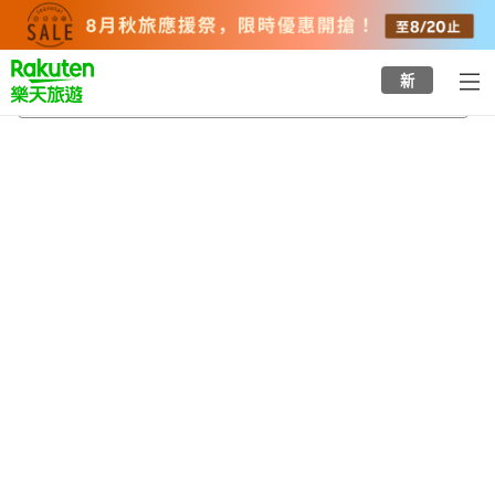
to
top
page
新
白子溫泉
2026/8/21
-
2026/8/22
每間
2
人
•
1
間房