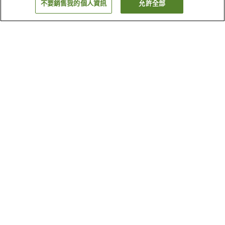
不要銷售我的個人資訊
允許全部
返回
2
間住宿
為何出現這些結果？