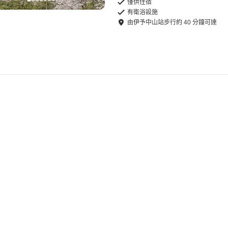
僅供住宿
有衛浴設施
由
伊予中山站
步行
約
40
分鐘可達