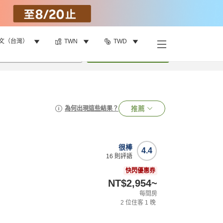
文（台灣）
TWN
TWD
•
1
間房
搜尋
推薦
為何出現這些結果？
很棒
4.4
16
則評語
快閃優惠券
NT$2,954
~
每間房
2
位住客
1
晚