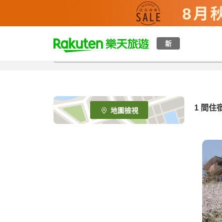
t
新
o
p
P
a
g
e
1 間住
地圖檢視
_
s
e
a
r
c
h