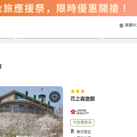
繁體中
2026/8/21
2026/8/22
每間
2
人
宿
花之森旅館
可免費取消
樂天限定