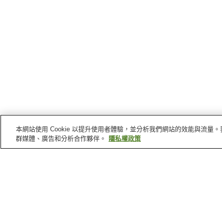
本網站使用 Cookie 以提升使用者體驗，並分析我們網站的效能與流
群媒體、廣告和分析合作夥伴。
隱私權政策
伊予
的車站
南伊予站
串站
伊予中山站
新川站
首頁
日本
愛媛縣
伊予
伊予中山站