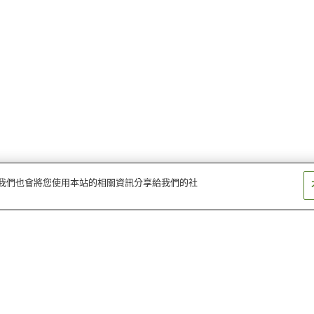
量。我們也會將您使用本站的相關資訊分享給我們的社
向井原站
伊予大平站
鳥之木站
郡中港站
下灘站
伊予上灘站