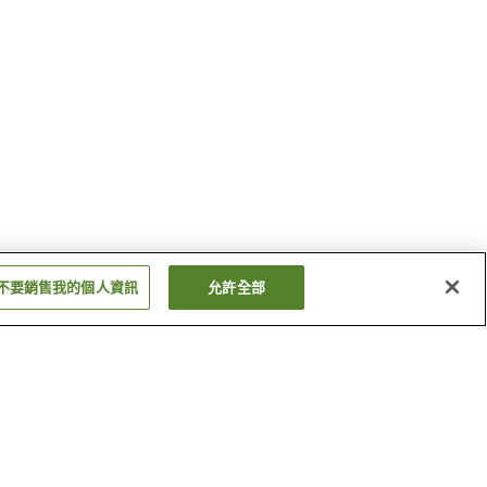
不要銷售我的個人資訊
允許全部
郡中站
高野川站
顯示更多