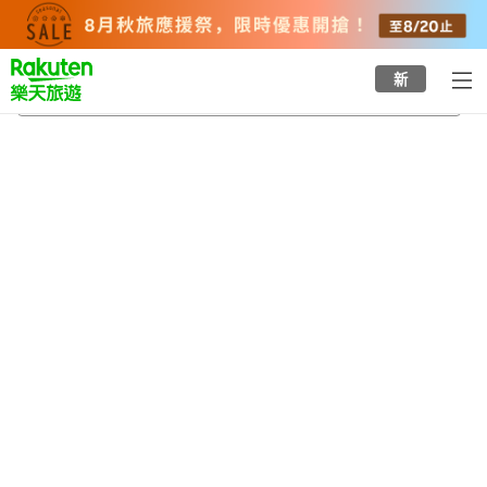
to
top
page
新
松前站
2026/8/20
-
2026/8/21
每間
2
人
•
1
間房