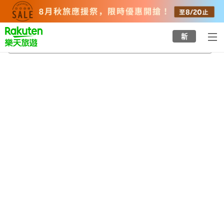
to
top
page
新
八坂寺
2026/8/21
-
2026/8/22
每間
2
人
•
1
間房