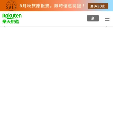
to
top
page
新
光洋台站
2026/8/24
-
2026/8/25
每間
2
人
•
1
間房