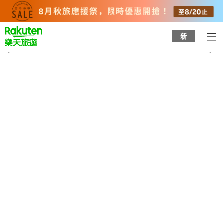
to
top
page
新
本町6丁目站
2026/8/21
-
2026/8/22
每間
2
人
•
1
間房