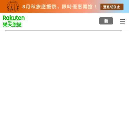
to
top
page
新
宇和米博物館
2026/8/20
-
2026/8/21
每間
2
人
•
1
間房