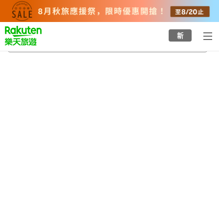
to
top
page
新
福井縣
2026/8/20
-
2026/8/21
每間
2
人
•
1
間房