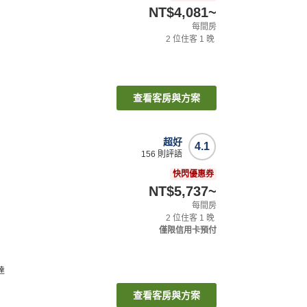
NT$4,081
~
每間房
2
位住客
1
晚
查看客房與方案
超好
4.1
156
則評語
快閃優惠券
NT$5,737
~
每間房
2
位住客
1
晚
僅限信用卡預付
達
查看客房與方案