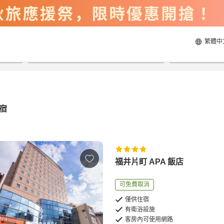
繁體中
2026/8/21
2026/8/22
每間
2
人
宿
福井片町 APA 飯店
可免費取消
僅供住宿
有衛浴設施
客房內可使用網路