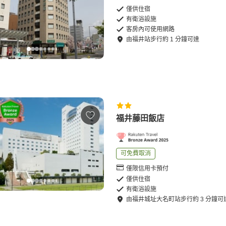
僅供住宿
有衛浴設施
客房內可使用網路
由
福井站
步行
約
1
分鐘可達
福井藤田飯店
可免費取消
僅限信用卡預付
僅供住宿
有衛浴設施
由
福井城址大名町站
步行
約
3
分鐘可