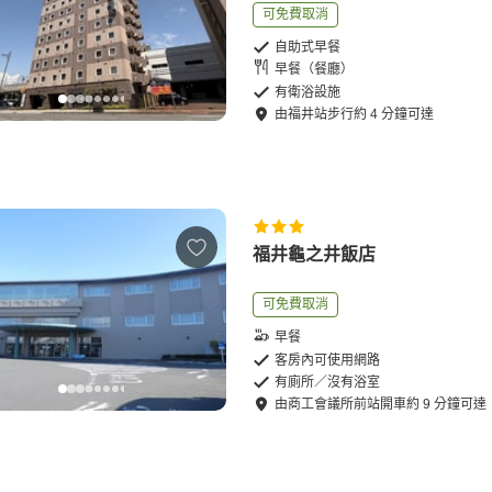
可免費取消
自助式早餐
早餐（餐廳）
有衛浴設施
由
福井站
步行
約
4
分鐘可達
福井龜之井飯店
可免費取消
早餐
客房內可使用網路
有廁所／沒有浴室
由
商工會議所前站
開車
約
9
分鐘可達