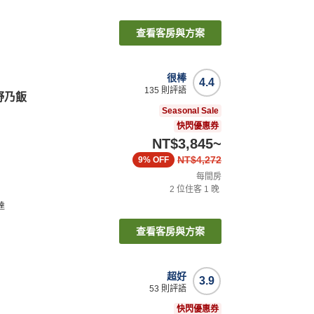
查看客房與方案
很棒
4.4
135
則評語
野乃飯
Seasonal Sale
快閃優惠券
NT$3,845
~
NT$4,272
9%
OFF
每間房
2
位住客
1
晚
達
查看客房與方案
超好
3.9
53
則評語
快閃優惠券