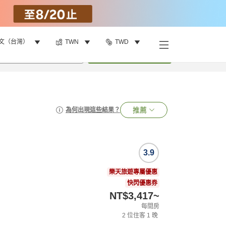
文（台灣）
TWN
TWD
•
1
間房
搜尋
推薦
為何出現這些結果？
3.9
樂天旅遊專屬優惠
快閃優惠券
NT$3,417
~
每間房
2
位住客
1
晚