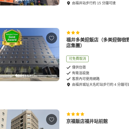
由
福井站
步行
約
15
分鐘可達
福井多美迎飯店（多美迎御宿
店集團）
可免費取消
僅供住宿
有衛浴設施
客房內可使用網路
由
福井城址大名町站
步行
約
4
分鐘可
京福飯店福井站前館