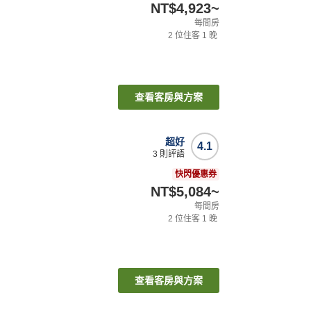
NT$4,923
~
每間房
2
位住客
1
晚
查看客房與方案
超好
4.1
3
則評語
快閃優惠券
NT$5,084
~
每間房
2
位住客
1
晚
查看客房與方案