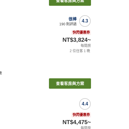
查看客房與方案
很棒
4.3
190
則評語
快閃優惠券
NT$3,824
~
每間房
2
位住客
1
晚
達
查看客房與方案
4.4
快閃優惠券
NT$4,475
~
每間房