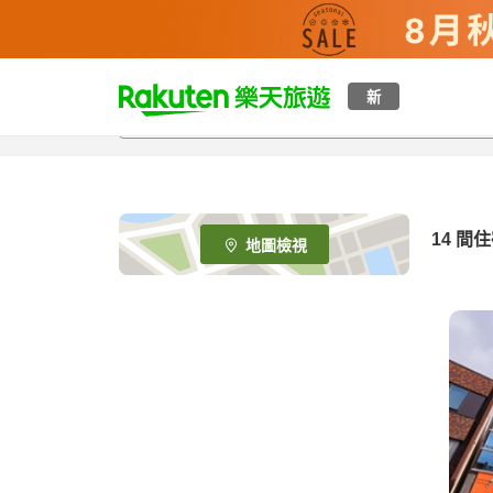
t
新
o
p
P
a
g
e
14
間住
地圖檢視
_
s
e
a
r
c
h