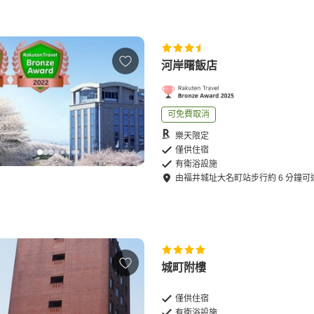
河岸曙飯店
可免費取消
樂天限定
僅供住宿
有衛浴設施
由
福井城址大名町站
步行
約
6
分鐘可
城町附樓
僅供住宿
有衛浴設施