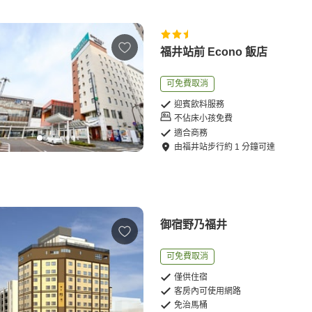
福井站前 Econo 飯店
可免費取消
迎賓飲料服務
不佔床小孩免費
適合商務
由
福井站
步行
約
1
分鐘可達
御宿野乃福井
可免費取消
僅供住宿
客房內可使用網路
免治馬桶