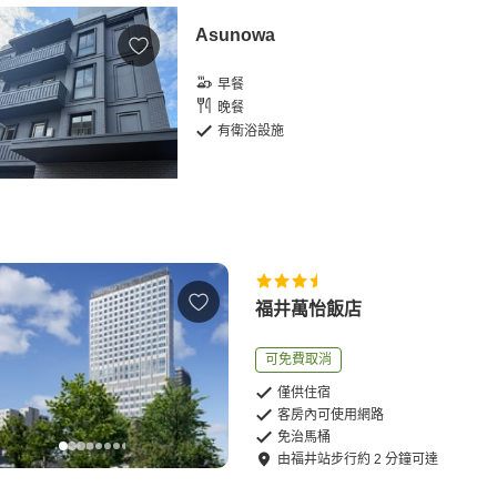
Asunowa
早餐
晚餐
有衛浴設施
福井萬怡飯店
可免費取消
僅供住宿
客房內可使用網路
免治馬桶
由
福井站
步行
約
2
分鐘可達