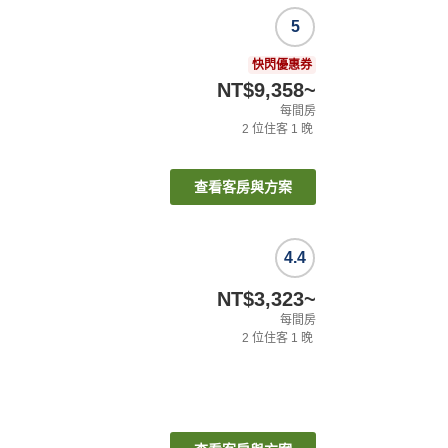
5
快閃優惠券
NT$9,358
~
每間房
2
位住客
1
晚
查看客房與方案
4.4
NT$3,323
~
每間房
2
位住客
1
晚