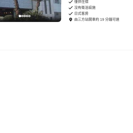
僅供住宿
沒有衛浴設施
日式客房
由
三方站
開車
約
19
分鐘可達