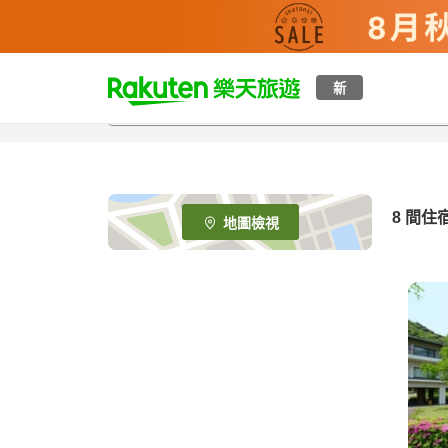
t
新
o
p
P
a
g
e
8
間住
地圖檢視
_
s
e
a
r
c
h