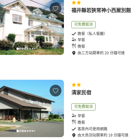
福井縣若狹常神小西屋別館
可免費取消
晚餐（私人餐廳）
早餐
晚餐
由
三方站
開車
約
20
分鐘可達
清家民宿
可免費取消
早餐
晚餐
客房內可使用網路
由
大鳥羽站
開車
約
18
分鐘可達