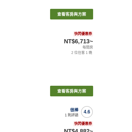
查看客房與方案
快閃優惠券
NT$6,713
~
每間房
2
位住客
1
晚
查看客房與方案
很棒
4.6
1
則評語
快閃優惠券
NT$4,882
~