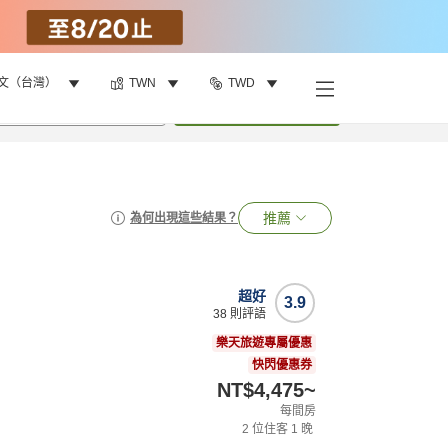
文（台灣）
TWN
TWD
•
1
間房
搜尋
推薦
為何出現這些結果？
超好
3.9
38
則評語
樂天旅遊專屬優惠
快閃優惠券
NT$4,475
~
每間房
2
位住客
1
晚