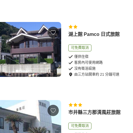
湖上館 Pamco 日式旅館
可免費取消
僅供住宿
客房內可使用網路
沒有衛浴設施
由
三方站
開車
約
21
分鐘可達
巿井縣三方郡清風莊旅館
可免費取消