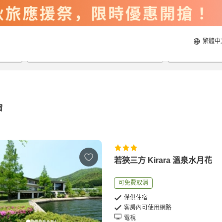
繁體中
2026/8/21
2026/8/22
每間
2
人
宿
若狹三方 Kirara 溫泉水月花
可免費取消
僅供住宿
客房內可使用網路
電視