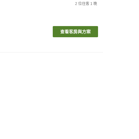
2
位住客
1
晚
查看客房與方案