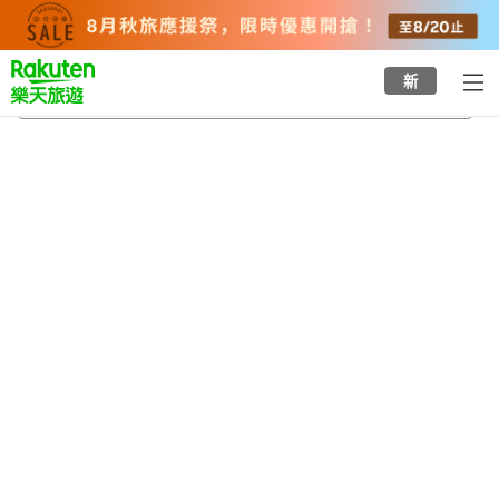
to
top
page
新
河內東隆溫泉
2026/8/23
-
2026/8/24
每間
2
人
•
1
間房