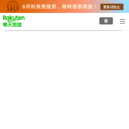
to
top
page
新
觀世音寺
2026/8/22
-
2026/8/23
每間
2
人
•
1
間房