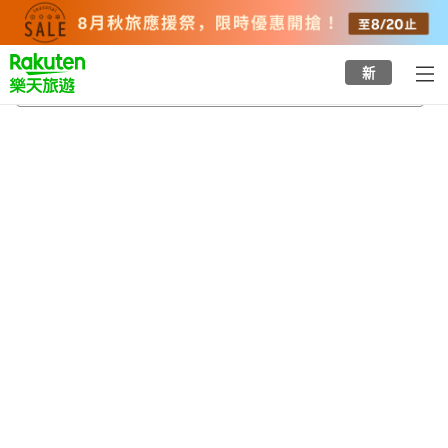
to
top
page
新
博多座劇院
2026/8/22
-
2026/8/23
每間
2
人
•
1
間房