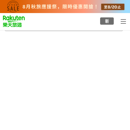
to
top
page
新
西鐵平尾站
2026/8/20
-
2026/8/21
每間
2
人
•
1
間房