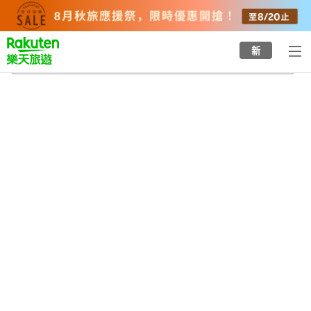
to
top
page
新
西新站
2026/8/22
-
2026/8/23
每間
2
人
•
1
間房