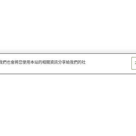
量。我們也會將您使用本站的相關資訊分享給我們的社
大善寺站
宮之陣站
聖瑪麗醫院站
荒木站
南久留米站
五郎丸站
遍照院（福岡縣）
石橋文化中心
千光寺（福岡縣