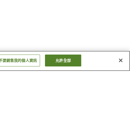
不要銷售我的個人資訊
允許全部
久留米站
花畑站
顯示更多
）
水天宮（福岡縣）