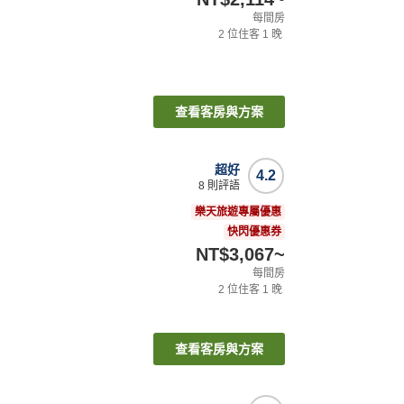
每間房
2
位住客
1
晚
查看客房與方案
超好
4.2
8
則評語
樂天旅遊專屬優惠
快閃優惠券
NT$3,067
~
每間房
2
位住客
1
晚
查看客房與方案