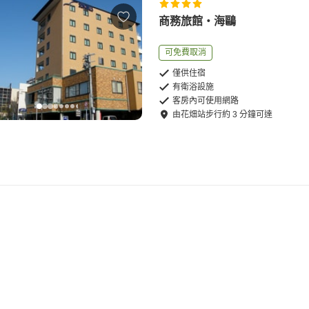
商務旅館・海鷗
可免費取消
僅供住宿
有衛浴設施
客房內可使用網路
由
花畑站
步行
約
3
分鐘可達