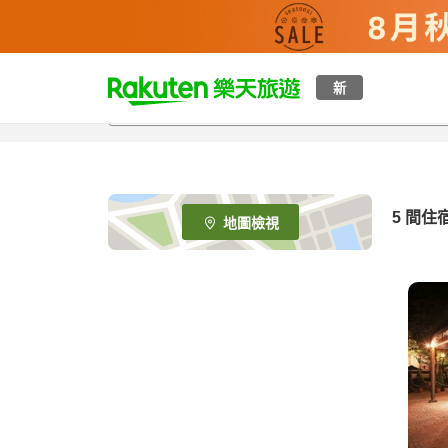
t
新
o
p
P
a
g
e
5
間住
地圖檢視
_
s
e
a
r
c
h