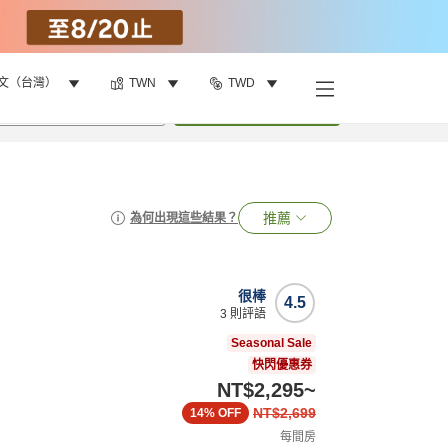
文（台灣）
TWN
TWD
•
1
間房
搜尋
推薦
為何出現這些結果？
很棒
4.5
3
則評語
Seasonal Sale
快閃優惠券
NT$2,295
~
NT$2,699
14%
OFF
每間房