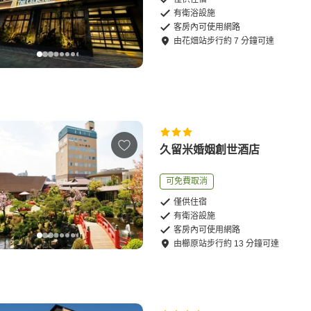
有衛浴設施
客房內可使用網路
由
花畑站
步行
約
7
分鐘可達
久留米婚姻創世酒店
可免費取消
僅供住宿
有衛浴設施
客房內可使用網路
由
櫛原站
步行
約
13
分鐘可達