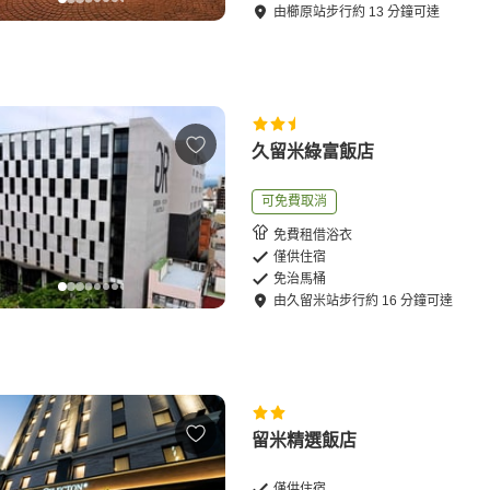
由
櫛原站
步行
約
13
分鐘可達
久留米綠富飯店
可免費取消
免費租借浴衣
僅供住宿
免治馬桶
由
久留米站
步行
約
16
分鐘可達
留米精選飯店
僅供住宿