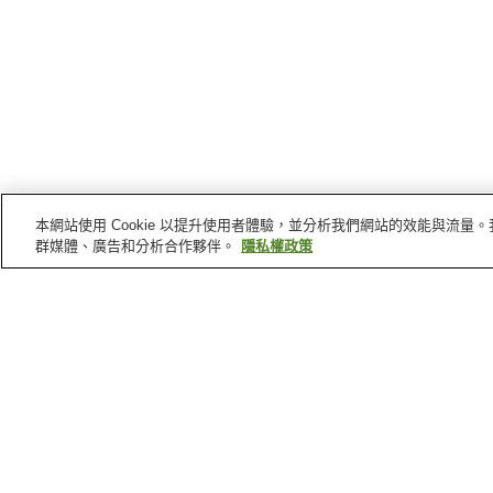
本網站使用 Cookie 以提升使用者體驗，並分析我們網站的效能與流
群媒體、廣告和分析合作夥伴。
隱私權政策
久留米
的車站
北野站
筑後草野站
古賀茶屋站
金島站
久留米
景點
福島縣青少年科學館
久留米市鳥類中心