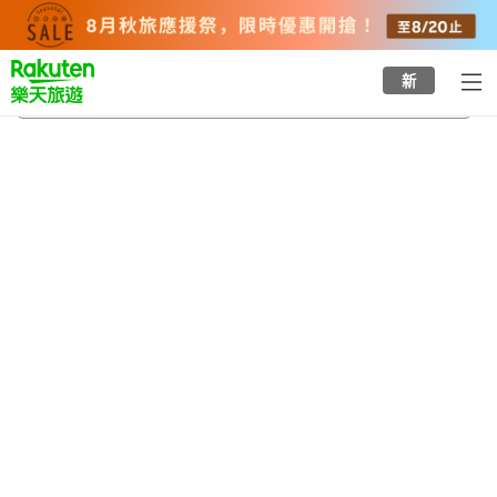
to
top
page
新
筑豐中間站
2026/8/23
-
2026/8/24
每間
2
人
•
1
間房