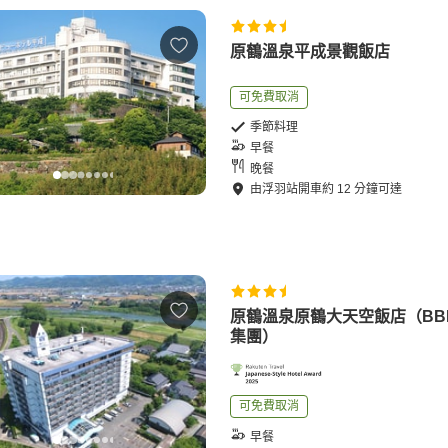
原鶴溫泉平成景觀飯店
可免費取消
季節料理
早餐
晚餐
由
浮羽站
開車
約
12
分鐘可達
原鶴溫泉原鶴大天空飯店（BB
集團）
可免費取消
早餐