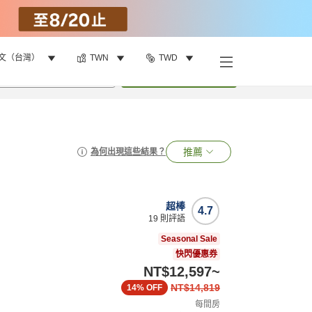
文（台灣）
TWN
TWD
•
1
間房
搜尋
推薦
為何出現這些結果？
超棒
4.7
19
則評語
Seasonal Sale
快閃優惠券
NT$12,597
~
NT$14,819
14%
OFF
每間房