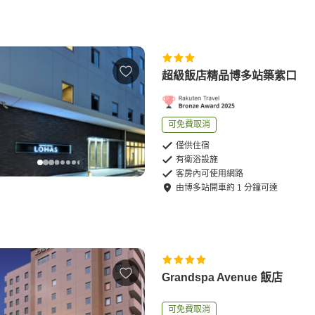
超級飯店精品博多站築紫口
可免費取消
僅供住宿
有衛浴設施
客房內可使用網路
由
博多站
開車
約
1
分鐘可達
Grandspa Avenue 飯店
可免費取消