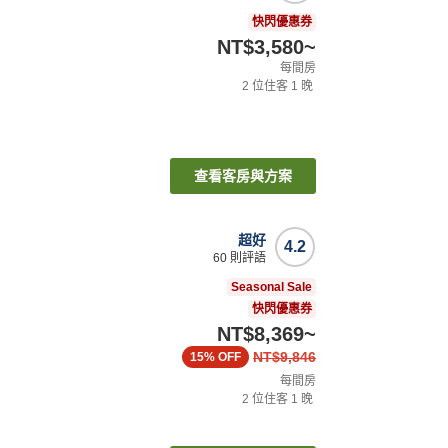
快閃優惠券
NT$3,580
~
每間房
2
位住客
1
晚
查看客房與方案
超好
4.2
60
則評語
Seasonal Sale
快閃優惠券
NT$8,369
~
NT$9,846
15%
OFF
每間房
2
位住客
1
晚