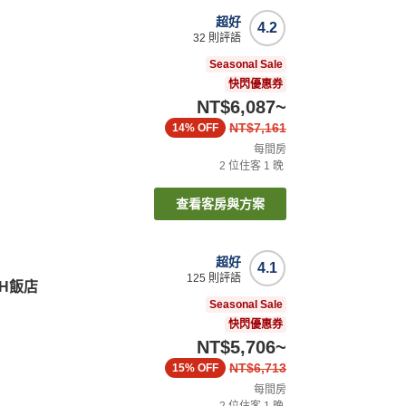
超好
4.2
32
則評語
Seasonal Sale
快閃優惠券
NT$6,087
~
NT$7,161
14%
OFF
每間房
2
位住客
1
晚
查看客房與方案
超好
4.1
125
則評語
H飯店
Seasonal Sale
快閃優惠券
NT$5,706
~
NT$6,713
15%
OFF
每間房