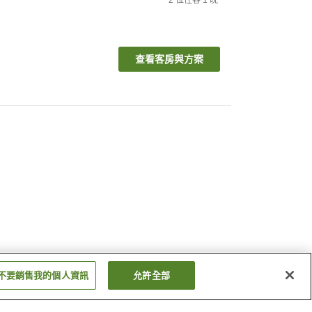
2
位住客
1
晚
查看客房與方案
不要銷售我的個人資訊
允許全部