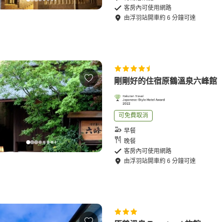
客房內可使用網路
由
浮羽站
開車
約
6
分鐘可達
剛剛好的住宿原鶴溫泉六峰館
可免費取消
早餐
晚餐
客房內可使用網路
由
浮羽站
開車
約
6
分鐘可達