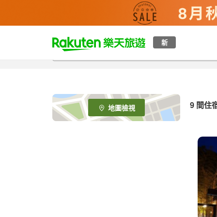
t
新
o
p
P
a
g
e
9
間住
地圖檢視
_
s
e
a
r
c
h