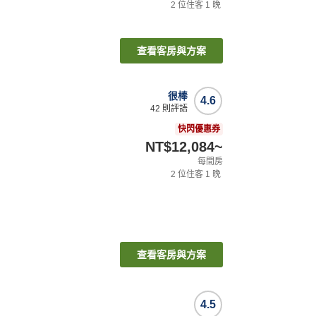
2
位住客
1
晚
查看客房與方案
很棒
4.6
42
則評語
快閃優惠券
NT$12,084
~
每間房
2
位住客
1
晚
查看客房與方案
4.5