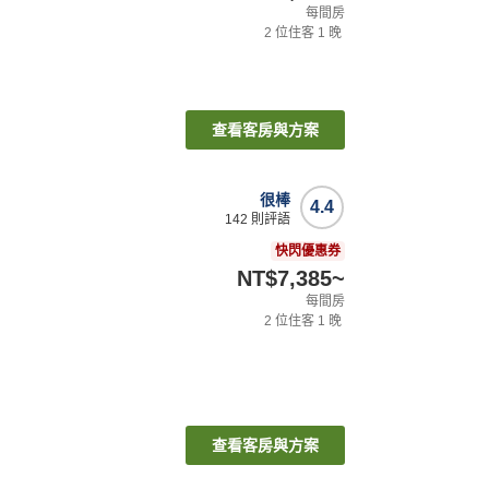
每間房
2
位住客
1
晚
查看客房與方案
很棒
4.4
142
則評語
快閃優惠券
NT$7,385
~
每間房
2
位住客
1
晚
查看客房與方案