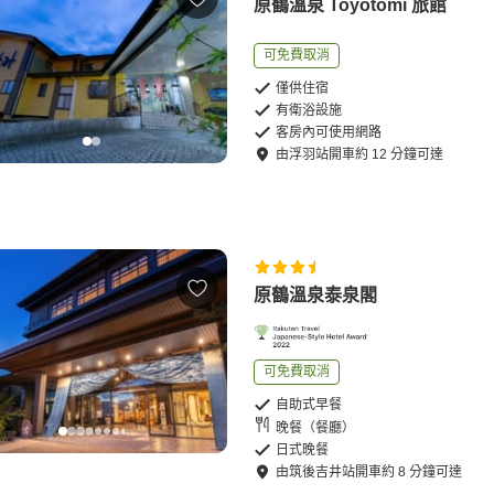
原鶴溫泉 Toyotomi 旅館
可免費取消
僅供住宿
有衛浴設施
客房內可使用網路
由
浮羽站
開車
約
12
分鐘可達
原鶴溫泉泰泉閣
可免費取消
自助式早餐
晚餐（餐廳）
日式晚餐
由
筑後吉井站
開車
約
8
分鐘可達