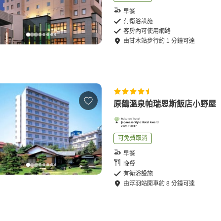
早餐
有衛浴設施
客房內可使用網路
由
甘木站
步行
約
1
分鐘可達
原鶴溫泉帕瑞恩斯飯店小野屋
可免費取消
早餐
晚餐
有衛浴設施
由
浮羽站
開車
約
8
分鐘可達