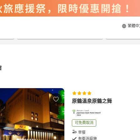
繁體中
2026/8/21
2026/8/22
每間
2
人
宿
原鶴溫泉原鶴之舞
可免費取消
早餐
有衛浴設施