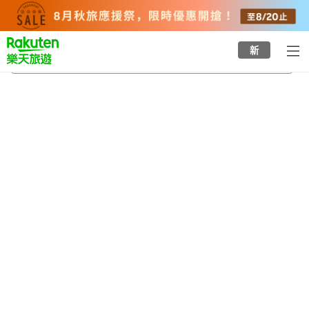
to
top
page
新
久田野站
2026/8/23
-
2026/8/24
每間
2
人
•
1
間房