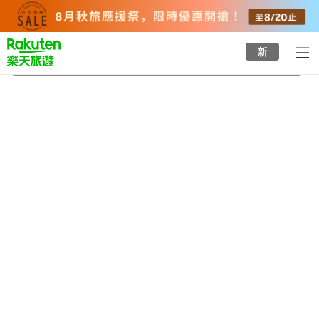
to
top
page
新
蘇原站
2026/8/21
-
2026/8/22
每間
2
人
•
1
間房