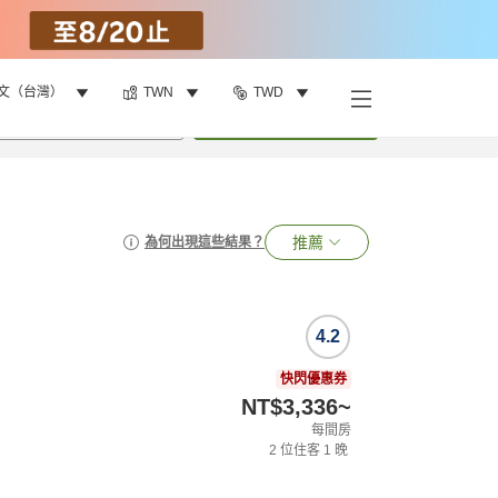
文（台灣）
TWN
TWD
•
1
間房
搜尋
推薦
為何出現這些結果？
4.2
快閃優惠券
NT$3,336
~
每間房
2
位住客
1
晚