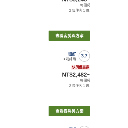
每間房
2
位住客
1
晚
查看客房與方案
很好
3.7
13
則評語
快閃優惠券
NT$2,482
~
每間房
2
位住客
1
晚
查看客房與方案