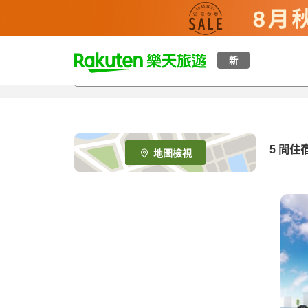
t
新
o
p
P
a
g
e
5
間住
地圖檢視
_
s
e
a
r
c
h