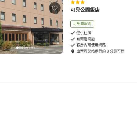
可兒公園飯店
可免費取消
僅供住宿
有衛浴設施
客房內可使用網路
由
新可兒站
步行
約
8
分鐘可達