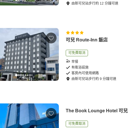
由
新可兒站
步行
約
12
分鐘可達
可兒 Route-Inn 飯店
可免費取消
早餐
有衛浴設施
客房內可使用網路
由
新可兒站
步行
約
9
分鐘可達
The Book Lounge Hotel 可兒
可免費取消