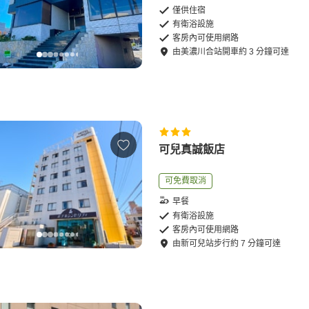
僅供住宿
有衛浴設施
客房內可使用網路
由
美濃川合站
開車
約
3
分鐘可達
可兒真誠飯店
可免費取消
早餐
有衛浴設施
客房內可使用網路
由
新可兒站
步行
約
7
分鐘可達