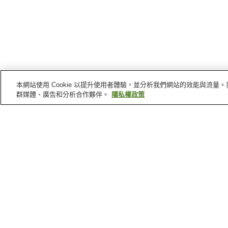
本網站使用 Cookie 以提升使用者體驗，並分析我們網站的效能與流
群媒體、廣告和分析合作夥伴。
隱私權政策
可兒
的車站
可兒站
可兒川站
日本萊茵河今渡站
可兒
景點
岐阜世界玫瑰花園