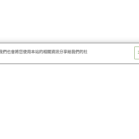
量。我們也會將您使用本站的相關資訊分享給我們的社
西可兒站
新可兒站
明智站（名鐵廣