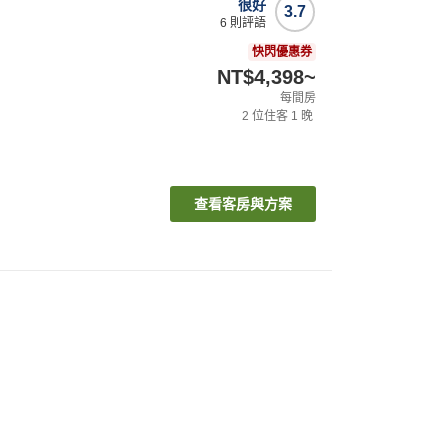
很好
3.7
6
則評語
快閃優惠券
NT$4,398
~
每間房
2
位住客
1
晚
查看客房與方案