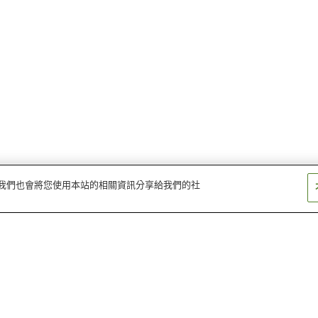
量。我們也會將您使用本站的相關資訊分享給我們的社
南飛驒馬瀨川溫泉
山神溫泉
胡桃島溫泉
白川溫泉
飛驒古川桃源鄉溫泉
湯屋溫泉