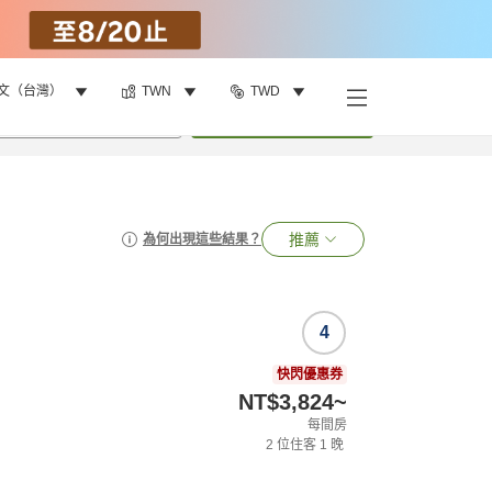
文（台灣）
TWN
TWD
•
1
間房
搜尋
推薦
為何出現這些結果？
4
快閃優惠券
NT$3,824
~
每間房
2
位住客
1
晚