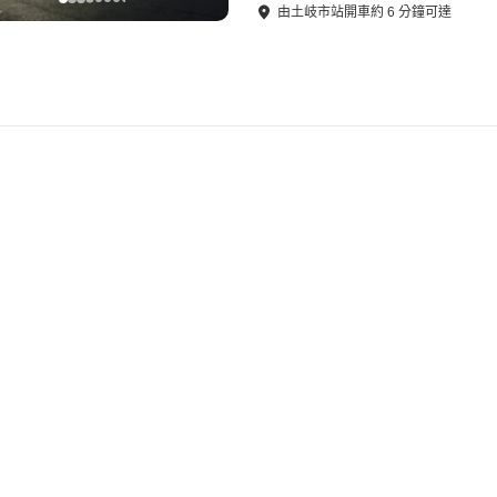
由
土岐市站
開車
約
6
分鐘可達