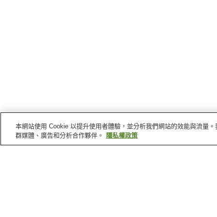
本網站使用 Cookie 以提升使用者體驗，並分析我們網站的效能與流
群媒體、廣告和分析合作夥伴。
隱私權政策
岐阜縣
的溫泉
柿野溫泉
惠那峽溫泉
郡上溫泉
神明溫泉
首頁
日本
岐阜縣
柿野溫泉