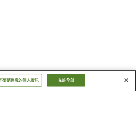
不要銷售我的個人資訊
允許全部
明寶溫泉
下呂溫泉
顯示更多