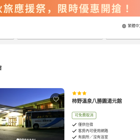
繁體中
2026/8/20
2026/8/21
每間
2
人
宿
柿野溫泉八勝園湯元館
可免費取消
僅供住宿
客房內可使用網路
有廁所／沒有浴室