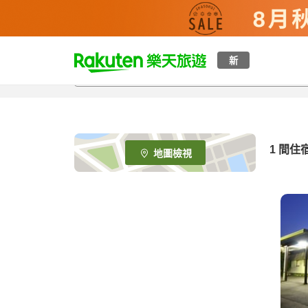
t
新
o
p
P
a
g
e
1 間住
地圖檢視
_
s
e
a
r
c
h