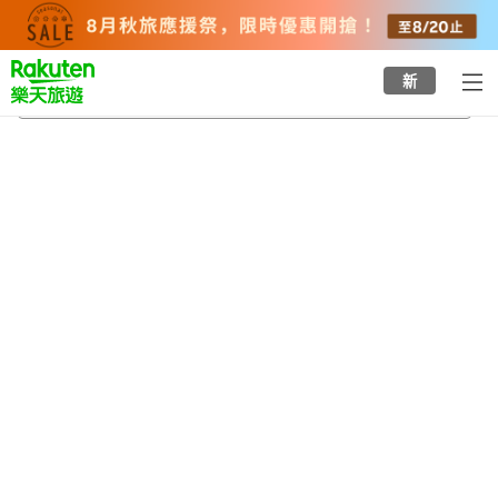
to
top
page
新
山神溫泉
2026/8/22
-
2026/8/23
每間
2
人
•
1
間房