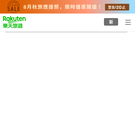
to
top
page
新
藤岡
2026/8/24
-
2026/8/25
每間
2
人
•
1
間房