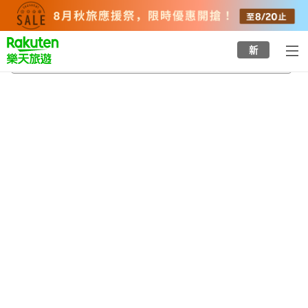
to
top
page
新
後閑站
2026/8/20
-
2026/8/21
每間
2
人
•
1
間房