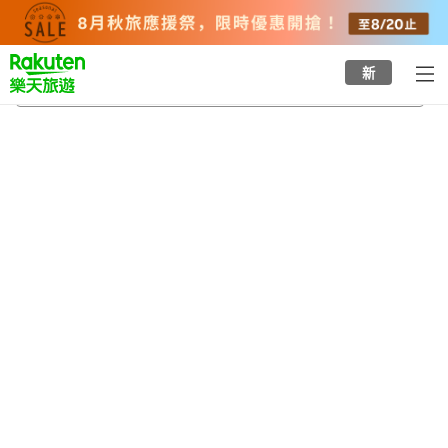
to
top
page
新
白岩觀音白岩山長谷寺（群馬縣）
2026/8/22
-
2026/8/23
每間
2
人
•
1
間房