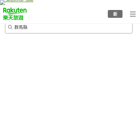
to
top
新
page
群馬縣
2026/8/22
-
2026/8/23
每間
2
人
•
1
間房