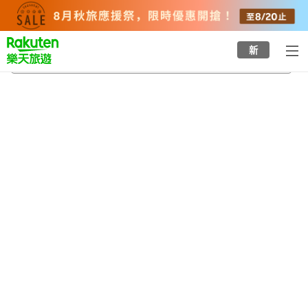
to
top
page
新
太田家住宅
2026/8/20
-
2026/8/21
每間
2
人
•
1
間房