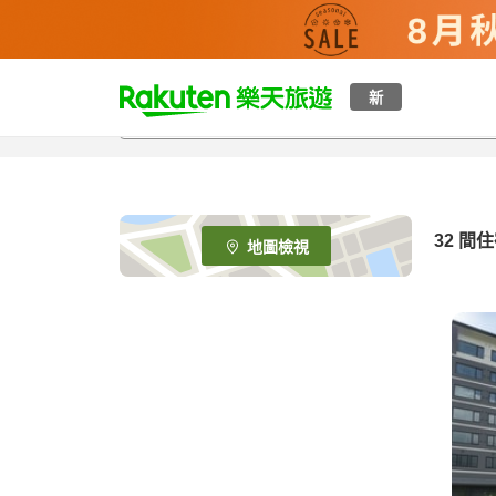
t
新
o
p
P
a
g
e
32
間住
地圖檢視
_
s
e
a
r
c
h