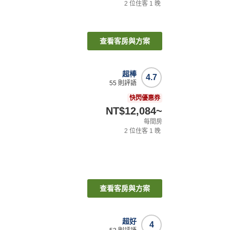
2
位住客
1
晚
查看客房與方案
超棒
4.7
55
則評語
快閃優惠券
NT$12,084
~
每間房
2
位住客
1
晚
查看客房與方案
超好
4