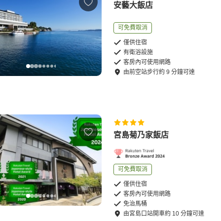
安藝大飯店
可免費取消
僅供住宿
有衛浴設施
客房內可使用網路
由
前空站
步行
約
9
分鐘可達
宮島菊乃家飯店
可免費取消
僅供住宿
客房內可使用網路
免治馬桶
由
宮島口站
開車
約
10
分鐘可達