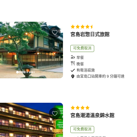
宮島岩惣日式旅館
可免費取消
早餐
晚餐
有衛浴設施
由
宮島口站
開車
約
9
分鐘可達
宮島潮湯溫泉錦水館
可免費取消