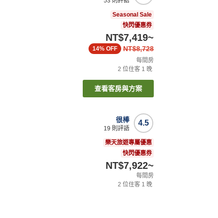
53
則評語
Seasonal Sale
快閃優惠券
NT$7,419
~
NT$8,728
14%
OFF
每間房
2
位住客
1
晚
查看客房與方案
很棒
4.5
19
則評語
樂天旅遊專屬優惠
快閃優惠券
NT$7,922
~
每間房
2
位住客
1
晚