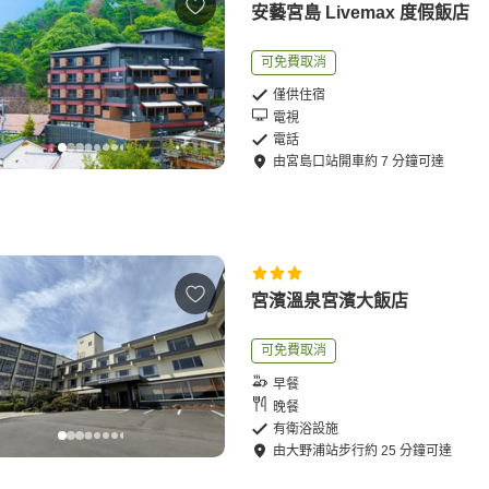
安藝宮島 Livemax 度假飯店
可免費取消
僅供住宿
電視
電話
由
宮島口站
開車
約
7
分鐘可達
宮濱溫泉宮濱大飯店
可免費取消
早餐
晚餐
有衛浴設施
由
大野浦站
步行
約
25
分鐘可達