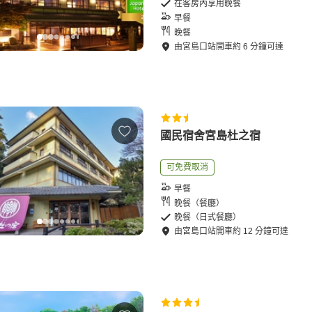
在客房內享用晚餐
早餐
晚餐
由
宮島口站
開車
約
6
分鐘可達
國民宿舍宮島杜之宿
可免費取消
早餐
晚餐（餐廳）
晚餐（日式餐廳）
由
宮島口站
開車
約
12
分鐘可達