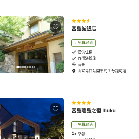
宮島誠飯店
可免費取消
僅供住宿
有衛浴設施
海景
由
宮島口站
開車
約
7
分鐘可達
宮島離島之宿 Ibuku
可免費取消
早餐