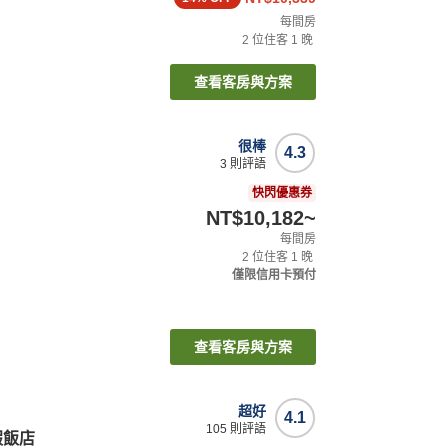
每間房
2
位住客
1
晚
查看客房與方案
很棒
4.3
3
則評語
快閃優惠券
NT$10,182
~
每間房
2
位住客
1
晚
僅限信用卡預付
查看客房與方案
超好
4.1
105
則評語
度假飯店