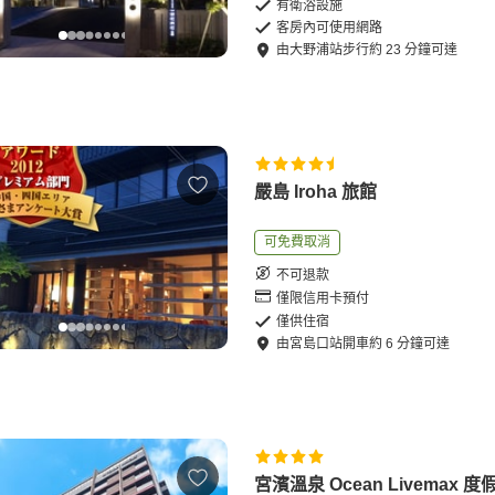
有衛浴設施
客房內可使用網路
由
大野浦站
步行
約
23
分鐘可達
嚴島 Iroha 旅館
可免費取消
不可退款
僅限信用卡預付
僅供住宿
由
宮島口站
開車
約
6
分鐘可達
宮濱溫泉 Ocean Livemax 