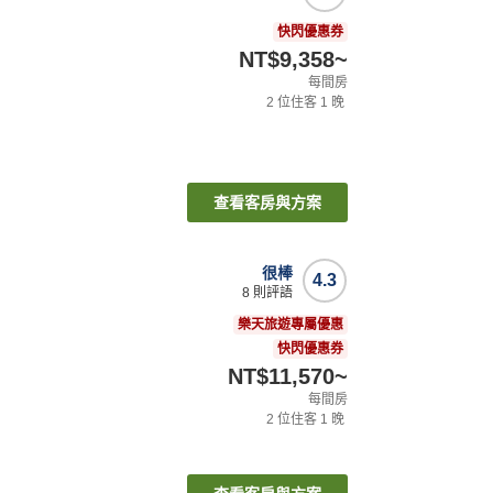
快閃優惠券
NT$9,358
~
每間房
2
位住客
1
晚
查看客房與方案
很棒
4.3
8
則評語
樂天旅遊專屬優惠
快閃優惠券
NT$11,570
~
每間房
2
位住客
1
晚