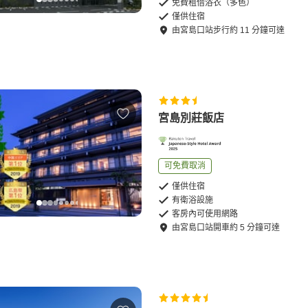
免費租借浴衣（多色）
僅供住宿
由
宮島口站
步行
約
11
分鐘可達
宮島別莊飯店
可免費取消
僅供住宿
有衛浴設施
客房內可使用網路
由
宮島口站
開車
約
5
分鐘可達