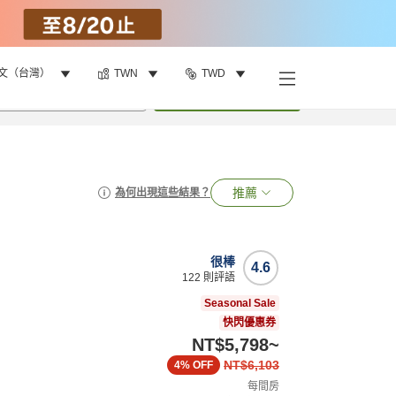
文（台灣）
TWN
TWD
•
1
間房
搜尋
推薦
為何出現這些結果？
很棒
4.6
122
則評語
Seasonal Sale
快閃優惠券
NT$5,798
~
NT$6,103
4%
OFF
每間房