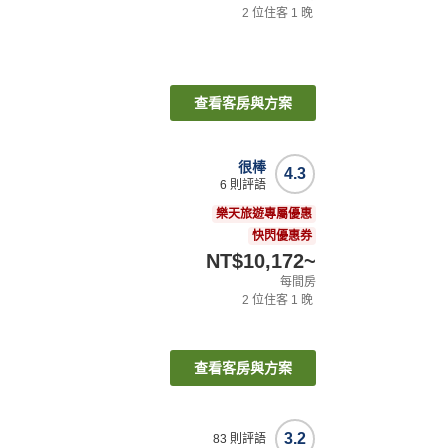
2
位住客
1
晚
查看客房與方案
很棒
4.3
6
則評語
樂天旅遊專屬優惠
快閃優惠券
NT$10,172
~
每間房
2
位住客
1
晚
查看客房與方案
3.2
83
則評語