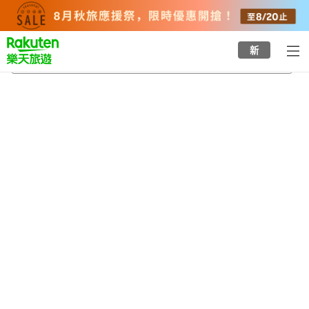
to
top
page
新
大野浦站
2026/8/22
-
2026/8/23
每間
2
人
•
1
間房